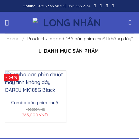
Skip
Hotline:
0256 363 58 58
|
098 555 2134
to
content
Home
/
Products tagged “Bộ bàn phím chuột không dây”
DANH MỤC SẢN PHẨM
- 34%
Combo bàn phím chuột
máy tính không dây DAREU
400,000
VNĐ
MK188G Black
265,000
VNĐ