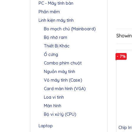
PC - Máy tính bàn
Phần mềm
Linh kiện máy tính
Bo mạch chủ (Mainboard)
Showing
Bộ nhớ ram
Thiết Bị Khác
Ổ cứng
- 7%
Combo phím chuột
Nguồn máy tính
Vỏ máy tính (Case)
Card màn hình (VGA)
Loa vi tinh
Màn hình
Bộ vi xử lý (CPU)
Laptop
Chíp In