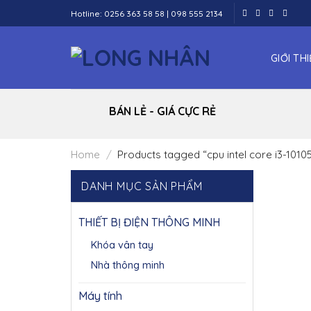
Skip
Hotline:
0256 363 58 58
|
098 555 2134
to
content
GIỚI TH
BÁN LẺ - GIÁ CỰC RẺ
Home
/
Products tagged “cpu intel core i3-10105
DANH MỤC SẢN PHẨM
THIẾT BỊ ĐIỆN THÔNG MINH
Khóa vân tay
Nhà thông minh
Máy tính