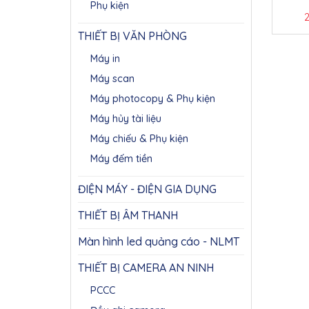
luồng
Phụ kiện
GH
THIẾT BỊ VĂN PHÒNG
Máy in
Máy scan
Máy photocopy & Phụ kiện
Máy hủy tài liệu
Máy chiếu & Phụ kiện
Máy đếm tiền
ĐIỆN MÁY - ĐIỆN GIA DỤNG
THIẾT BỊ ÂM THANH
Màn hình led quảng cáo - NLMT
THIẾT BỊ CAMERA AN NINH
PCCC