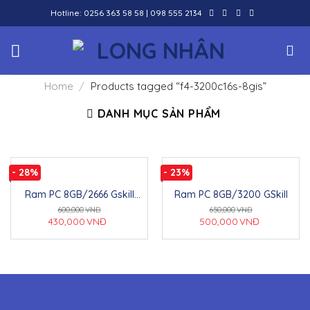
Skip
Hotline:
0256 363 58 58
|
098 555 2134
to
content
Home
/
Products tagged “f4-3200c16s-8gis”
DANH MỤC SẢN PHẨM
- 28%
- 23%
Ram PC 8GB/2666 Gskill
Ram PC 8GB/3200 GSkill
(box)
600,000
VNĐ
650,000
VNĐ
430,000
VNĐ
500,000
VNĐ