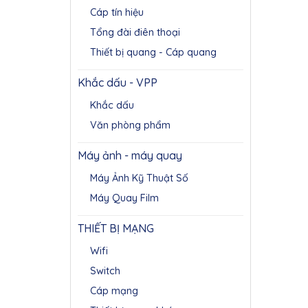
Cáp tín hiệu
Tổng đài điên thoại
Thiết bị quang - Cáp quang
Khắc dấu - VPP
Khắc dấu
Văn phòng phẩm
Máy ảnh - máy quay
Máy Ảnh Kỹ Thuật Số
Máy Quay Film
THIẾT BỊ MẠNG
Wifi
Switch
Cáp mạng