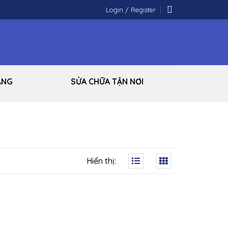
Login / Register
ÃNG
SỬA CHỮA TẬN NƠI
Hiển thị: