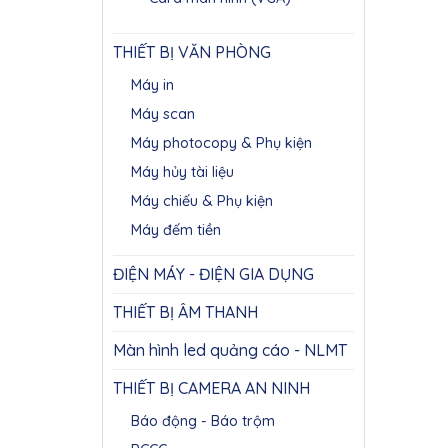
THIẾT BỊ VĂN PHÒNG
Máy in
Máy scan
Máy photocopy & Phụ kiện
Máy hủy tài liệu
Máy chiếu & Phụ kiện
Máy đếm tiền
ĐIỆN MÁY - ĐIỆN GIA DỤNG
THIẾT BỊ ÂM THANH
Màn hình led quảng cáo - NLMT
THIẾT BỊ CAMERA AN NINH
Báo động - Báo trộm