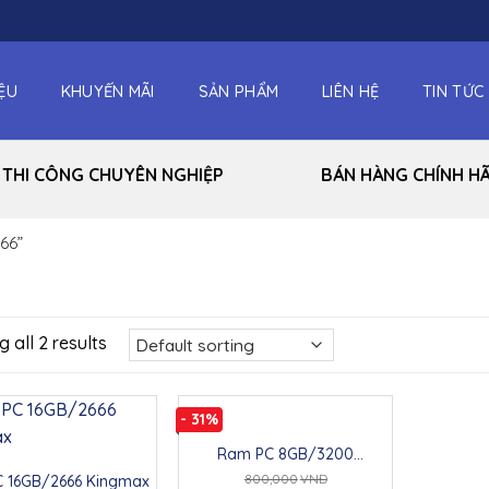
IỆU
KHUYẾN MÃI
SẢN PHẨM
LIÊN HỆ
TIN TỨC
THI CÔNG CHUYÊN NGHIỆP
BÁN HÀNG CHÍNH H
66”
 all 2 results
- 31%
Ram PC 8GB/3200
Kingmax
800,000
VNĐ
 16GB/2666 Kingmax