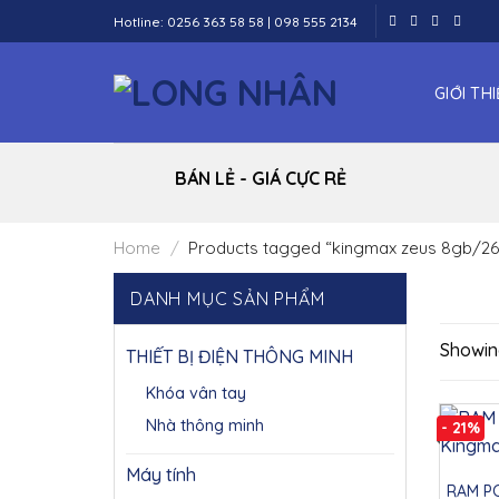
Skip
Hotline:
0256 363 58 58
|
098 555 2134
to
content
GIỚI TH
BÁN LẺ - GIÁ CỰC RẺ
Home
/
Products tagged “kingmax zeus 8gb/26
DANH MỤC SẢN PHẨM
Showing
THIẾT BỊ ĐIỆN THÔNG MINH
Khóa vân tay
Nhà thông minh
- 21%
Máy tính
RAM PC