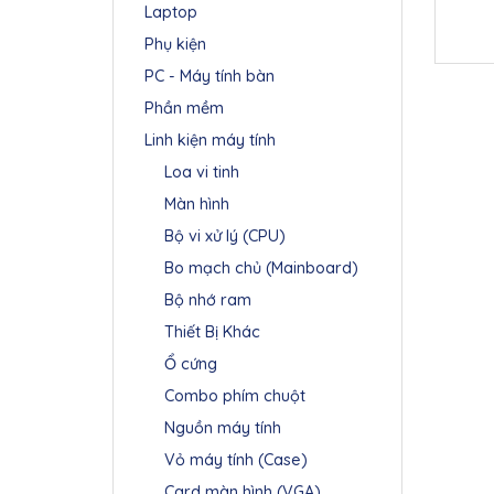
Laptop
Phụ kiện
PC - Máy tính bàn
Phần mềm
Linh kiện máy tính
Loa vi tinh
Màn hình
Bộ vi xử lý (CPU)
Bo mạch chủ (Mainboard)
Bộ nhớ ram
Thiết Bị Khác
Ổ cứng
Combo phím chuột
Nguồn máy tính
Vỏ máy tính (Case)
Card màn hình (VGA)