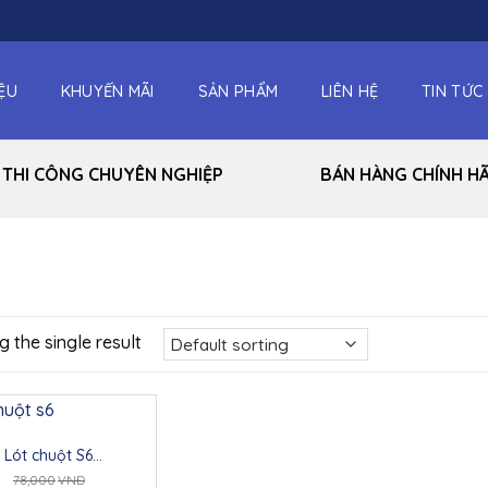
IỆU
KHUYẾN MÃI
SẢN PHẨM
LIÊN HỆ
TIN TỨC
THI CÔNG CHUYÊN NGHIỆP
BÁN HÀNG CHÍNH H
 the single result
Lót chuột S6
300x800x3mm)
78,000
VNĐ