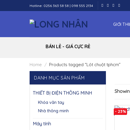
Skip
Hotline:
0256 363 58 58
|
098 555 2134
to
content
GIỚI TH
BÁN LẺ - GIÁ CỰC RẺ
Home
/
Products tagged “Lót chuột tphcm”
DANH MỤC SẢN PHẨM
Showing
THIẾT BỊ ĐIỆN THÔNG MINH
Khóa vân tay
Nhà thông minh
- 23%
Máy tính
(