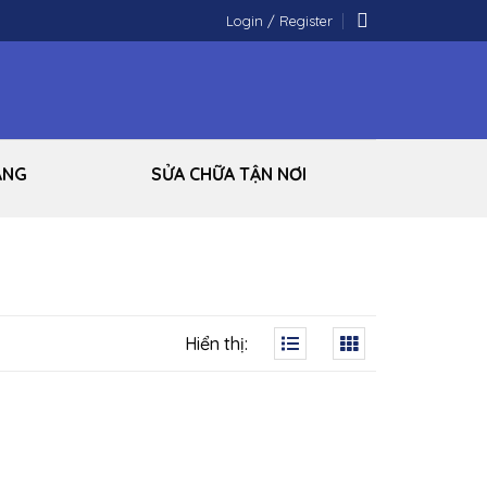
Login / Register
ÃNG
SỬA CHỮA TẬN NƠI
Hiển thị: