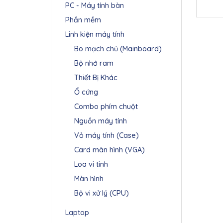
PC - Máy tính bàn
Phần mềm
Linh kiện máy tính
Bo mạch chủ (Mainboard)
Bộ nhớ ram
Thiết Bị Khác
Ổ cứng
Combo phím chuột
Nguồn máy tính
Vỏ máy tính (Case)
Card màn hình (VGA)
Loa vi tinh
Màn hình
Bộ vi xử lý (CPU)
Laptop