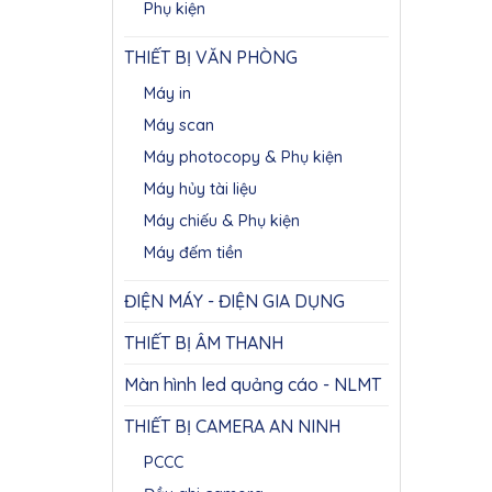
Phụ kiện
THIẾT BỊ VĂN PHÒNG
Máy in
Máy scan
Máy photocopy & Phụ kiện
Máy hủy tài liệu
Máy chiếu & Phụ kiện
Máy đếm tiền
ĐIỆN MÁY - ĐIỆN GIA DỤNG
THIẾT BỊ ÂM THANH
Màn hình led quảng cáo - NLMT
THIẾT BỊ CAMERA AN NINH
PCCC