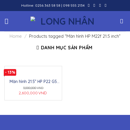
Skip
Hotline:
0256 363 58 58
|
098 555 2134
to
content
Home
/
Products tagged “Màn hình HP M22f 21.5 inch”
DANH MỤC SẢN PHẨM
- 13%
Màn hình 21.5” HP P22 G5
21.5inch FHD Monitor
3,000,000
VNĐ
64X86AA – W03Y
2,600,000
VNĐ