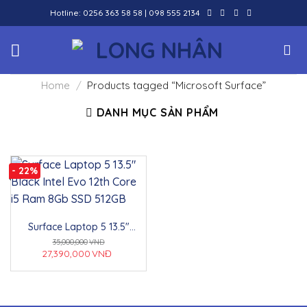
Skip
Hotline:
0256 363 58 58
|
098 555 2134
to
content
Home
/
Products tagged “Microsoft Surface”
DANH MỤC SẢN PHẨM
- 22%
Surface Laptop 5 13.5″
Black Intel Evo 12th Core i5
35,000,000
VNĐ
Ram 8Gb SSD 512GB – Sự
27,390,000
VNĐ
kết hợp hoàn hảo giữa hiệu
suất và tính di động