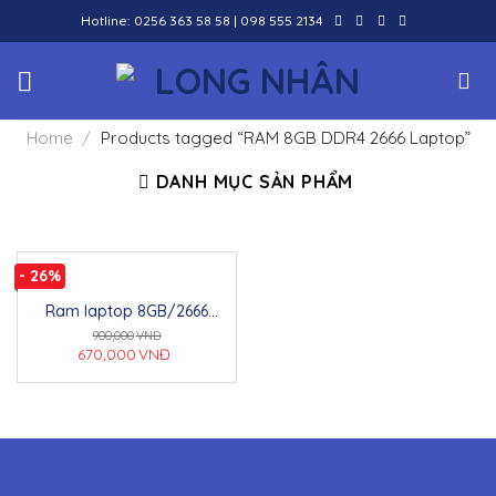
Skip
Hotline:
0256 363 58 58
|
098 555 2134
to
content
Home
/
Products tagged “RAM 8GB DDR4 2666 Laptop”
DANH MỤC SẢN PHẨM
- 26%
Ram laptop 8GB/2666
Kingston (box)
900,000
VNĐ
670,000
VNĐ