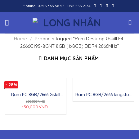
Skip
Hotline:
0256 363 58 58
|
098 555 2134
to
content
Home
/
Products tagged “Ram Desktop Gskill F4-
2666C19S-8GNT 8GB (1x8GB) DDR4 2666MHz”
DANH MỤC SẢN PHẨM
- 28%
Ram PC 8GB/2666 Gskill
Ram PC 8GB/2666 kingston
(box)
(box)
600,000
VNĐ
430,000
VNĐ