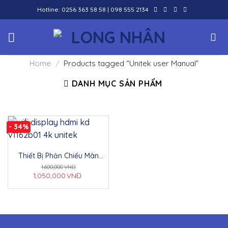
Skip
Hotline:
0256 363 58 58
|
098 555 2134
to
content
Home
/
Products tagged “Unitek user Manual”
DANH MỤC SẢN PHẨM
- 34%
Thiết Bị Phản Chiếu Màn
Hình HDMI Không Dây
1,600,000
VNĐ
UNITEK 4K V1162B01
1,050,000
VNĐ