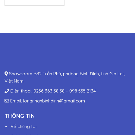
Intel LGA 1700)
Comet Lake-S)
Showroom: 532 Trần Phú, phường Bình Định, tỉnh Gia Lai,
Việt Nam
Điện thoại:
0256 363 58 58
–
098 555 2134
Email:
longnhanbinhdinh@gmail.com
THÔNG TIN
Về chúng tôi