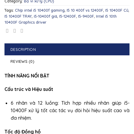
Category:
Bộ vi xử lý (CPU)
Tags:
Chíp intel i5 10400f gaming
,
I5 10 400f vs 12400F
,
I5 10400F Cũ
,
I5 10400F TRAY
,
i5-10400f giá
,
I5-12400F
,
I5-9400F
,
Intel i5 10th
10400F Graphics driver
DESCRIPTION
REVIEWS (0)
TÍNH NĂNG NỔI BẬT
Cấu trúc và Hiệu suất
6 nhân và 12 luồng: Tích hợp nhiều nhân giúp i5-
10400F xử lý tốt các tác vụ đòi hỏi hiệu suất cao và
đa nhiệm.
Tốc độ Đồng hồ