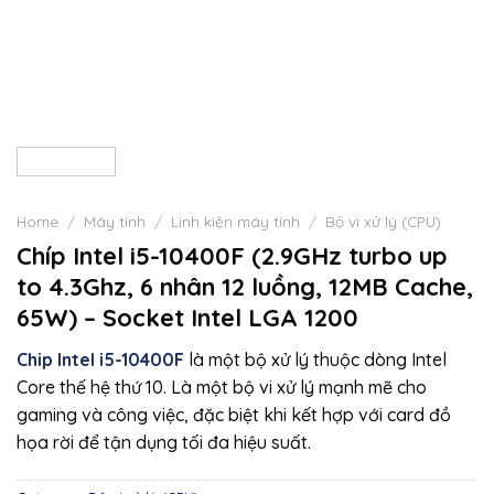
Home
/
Máy tính
/
Linh kiện máy tính
/
Bộ vi xử lý (CPU)
Chíp Intel i5-10400F (2.9GHz turbo up
to 4.3Ghz, 6 nhân 12 luồng, 12MB Cache,
65W) – Socket Intel LGA 1200
Chip Intel i5-10400F
là một bộ xử lý thuộc dòng Intel
Core thế hệ thứ 10. Là một bộ vi xử lý mạnh mẽ cho
gaming và công việc, đặc biệt khi kết hợp với card đồ
họa rời để tận dụng tối đa hiệu suất.