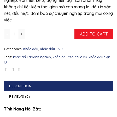
nghiệp. Với thiết kế tự động hiện đại, sản phẩm này
không chỉ tiết kiệm thời gian mà còn mang lại dấu in sắc
nét, đều mực, đảm bảo sự chuyên nghiệp trong mọi công
việc.
Khắc Dấu Tên + Chức Vụ Shiny S-829 – Chuyên Nghiệp Và Tiện Lợ
ADD TO CART
Categories:
Khắc dấu
,
Khắc dấu - VPP
Tags:
khắc dấu doanh nghiệp
,
khắc dấu tên chức vụ
,
khắc dấu tiện
lợi
DESCRIPTION
REVIEWS (0)
Tính Năng Nổi Bật: