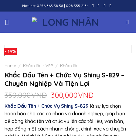
Skip
Hotline:
0256 363 58 58
|
098 555 2134
to
content
- 14%
Home
/
Khắc dấu - VPP
/
Khắc dấu
Khắc Dấu Tên + Chức Vụ Shiny S-829 –
Chuyên Nghiệp Và Tiện Lợi
350,000
VNĐ
300,000
VNĐ
Khắc Dấu Tên + Chức Vụ Shiny S-829
là sự lựa chọn
hoàn hảo cho các cá nhân và doanh nghiệp, giúp bạn
dễ dàng khắc tên và chức vụ lên các tài liệu, văn bản,
hợp đồng một cách nhanh chóng, chính xác và chuyên