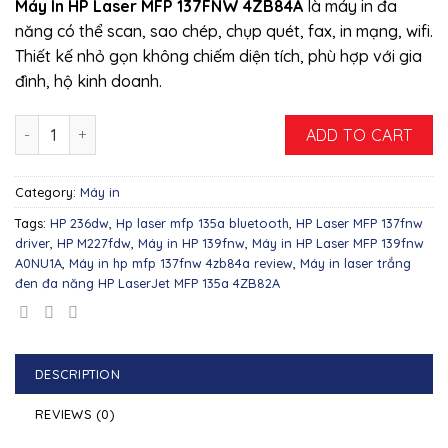
Máy In HP Laser MFP 137FNW 4ZB84A
là máy in đa
năng có thể scan, sao chép, chụp quét, fax, in mạng, wifi.
Thiết kế nhỏ gọn không chiếm diện tích, phù hợp với gia
đình, hộ kinh doanh.
Máy In Đa Năng HP Laser MFP 137FNW 4ZB84A (IN, COPY, SCAN, F
ADD TO CART
Category:
Máy in
Tags:
HP 236dw
,
Hp laser mfp 135a bluetooth
,
HP Laser MFP 137fnw
driver
,
HP M227fdw
,
Máy in HP 139fnw
,
Máy in HP Laser MFP 139fnw
A0NU1A
,
Máy in hp mfp 137fnw 4zb84a review
,
Máy in laser trắng
đen đa năng HP LaserJet MFP 135a 4ZB82A
DESCRIPTION
REVIEWS (0)