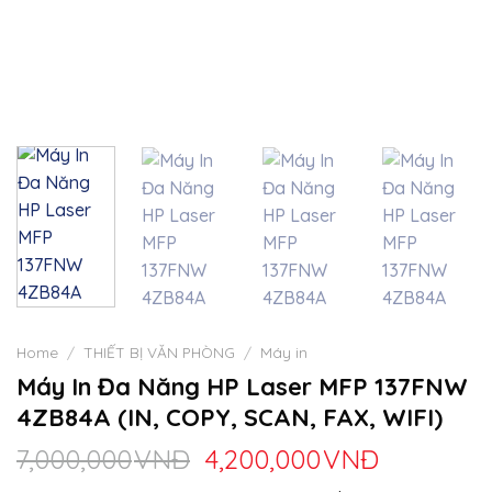
Home
/
THIẾT BỊ VĂN PHÒNG
/
Máy in
Máy In Đa Năng HP Laser MFP 137FNW
4ZB84A (IN, COPY, SCAN, FAX, WIFI)
7,000,000
VNĐ
4,200,000
VNĐ