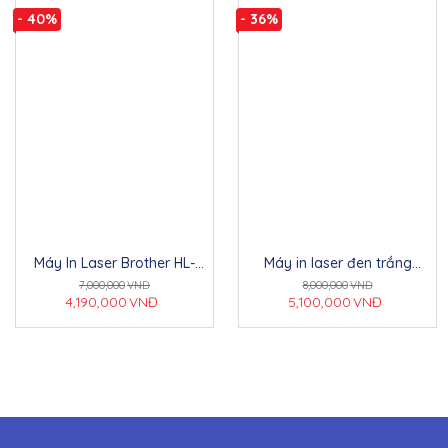
- 40%
- 36%
Máy In Laser Brother HL-
Máy in laser đen trắng
L2366DW (In 2 Mặt, Wifi)
Canon LBP122DW (In đảo
7,000,000
VNĐ
8,000,000
VNĐ
mặt| A4| A5| USB| LAN| WIFI)
4,190,000
VNĐ
5,100,000
VNĐ