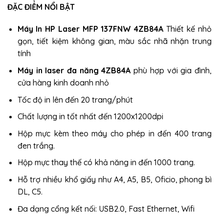
ĐẶC ĐIỂM NỔI BẬT
Máy In HP Laser MFP 137FNW 4ZB84A
Thiết kế nhỏ
gọn, tiết kiệm không gian, màu sắc nhã nhặn trung
tính
Máy in laser đa năng 4ZB84A
phù hợp với gia đình,
cửa hàng kinh doanh nhỏ
Tốc độ in lên đến 20 trang/phút
Chất lượng in tốt nhất đến 1200x1200dpi
Hộp mực kèm theo máy cho phép in đến 400 trang
đen trắng.
Hộp mực thay thế có khả năng in đến 1000 trang.
Hỗ trợ nhiều khổ giấy như A4, A5, B5, Oficio, phong bì
DL, C5.
Đa dạng cổng kết nối: USB2.0, Fast Ethernet, Wifi