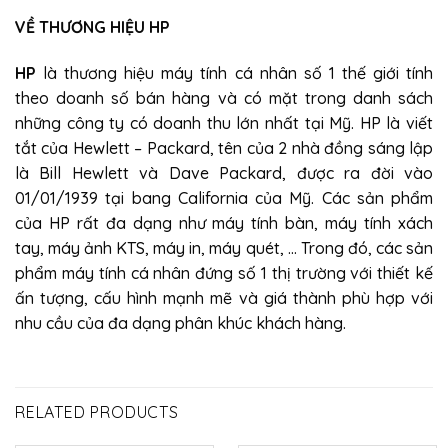
VỀ THƯƠNG HIỆU HP
HP
là thương hiệu máy tính cá nhân số 1 thế giới tính
theo doanh số bán hàng và có mặt trong danh sách
những công ty có doanh thu lớn nhất tại Mỹ. HP là viết
tắt của Hewlett – Packard, tên của 2 nhà đồng sáng lập
là Bill Hewlett và Dave Packard, được ra đời vào
01/01/1939 tại bang California của Mỹ. Các sản phẩm
của HP rất đa dạng như máy tính bàn, máy tính xách
tay, máy ảnh KTS, máy in, máy quét, … Trong đó, các sản
phẩm máy tính cá nhân đứng số 1 thị trường với thiết kế
ấn tượng, cấu hình mạnh mẽ và giá thành phù hợp với
nhu cầu của đa dạng phân khúc khách hàng.
RELATED PRODUCTS