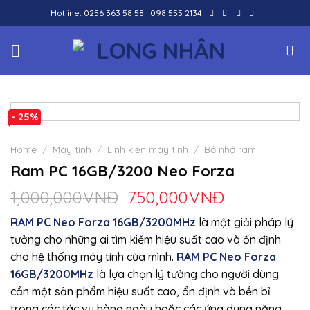
Skip
Hotline:
0256 363 58 58
|
098 555 2134
to
content
- 25%
Home
/
Máy tính
/
Linh kiện máy tính
/
Bộ nhớ ram
Ram PC 16GB/3200 Neo Forza
1,000,000
VNĐ
750,000
VNĐ
RAM PC Neo Forza 16GB/3200MHz
là một giải pháp lý
tưởng cho những ai tìm kiếm hiệu suất cao và ổn định
cho hệ thống máy tính của mình.
RAM PC Neo Forza
16GB/3200MHz
là lựa chọn lý tưởng cho người dùng
cần một sản phẩm hiệu suất cao, ổn định và bền bỉ
trong các tác vụ hàng ngày hoặc các ứng dụng nặng.