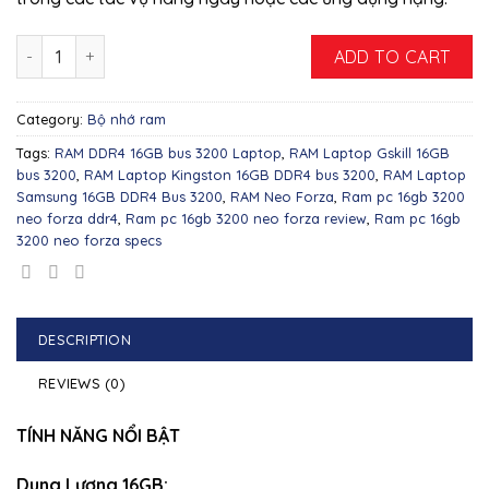
Ram PC 16GB/3200 Neo Forza quantity
ADD TO CART
Category:
Bộ nhớ ram
Tags:
RAM DDR4 16GB bus 3200 Laptop
,
RAM Laptop Gskill 16GB
bus 3200
,
RAM Laptop Kingston 16GB DDR4 bus 3200
,
RAM Laptop
Samsung 16GB DDR4 Bus 3200
,
RAM Neo Forza
,
Ram pc 16gb 3200
neo forza ddr4
,
Ram pc 16gb 3200 neo forza review
,
Ram pc 16gb
3200 neo forza specs
DESCRIPTION
REVIEWS (0)
TÍNH NĂNG NỔI BẬT
Dung Lượng 16GB: