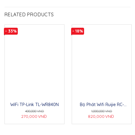
RELATED PRODUCTS
- 33%
- 18%
WiFi TP-Link TL-WR840N
Bộ Phát Wifi Ruijie RC-
EW1200 – Sóng mạnh, kết
400,000
VNĐ
1,000,000
VNĐ
nối mượt, giá cực tốt!
270,000
VNĐ
820,000
VNĐ