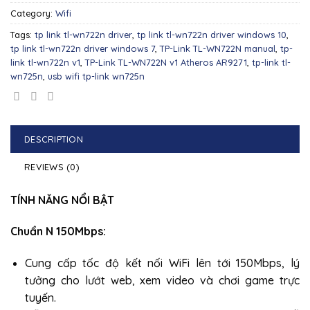
Category:
Wifi
Tags:
tp link tl-wn722n driver
,
tp link tl-wn722n driver windows 10
,
tp link tl-wn722n driver windows 7
,
TP-Link TL-WN722N manual
,
tp-
link tl-wn722n v1
,
TP-Link TL-WN722N v1 Atheros AR9271
,
tp-link tl-
wn725n
,
usb wifi tp-link wn725n
DESCRIPTION
REVIEWS (0)
TÍNH NĂNG NỔI BẬT
Chuẩn N 150Mbps:
Cung cấp tốc độ kết nối WiFi lên tới 150Mbps, lý
tưởng cho lướt web, xem video và chơi game trực
tuyến.