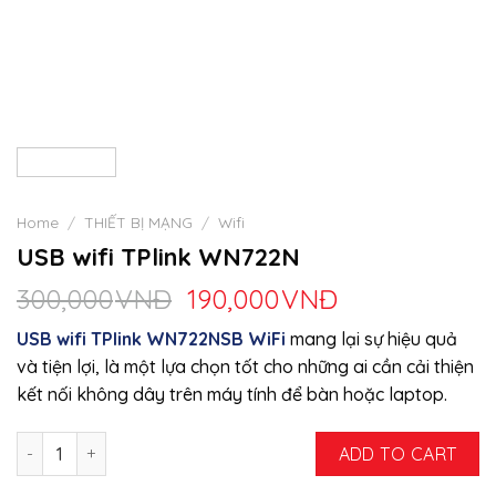
Home
/
THIẾT BỊ MẠNG
/
Wifi
USB wifi TPlink WN722N
300,000
VNĐ
190,000
VNĐ
USB wifi TPlink WN722NSB WiFi
mang lại sự hiệu quả
và tiện lợi, là một lựa chọn tốt cho những ai cần cải thiện
kết nối không dây trên máy tính để bàn hoặc laptop.
USB wifi TPlink WN722N quantity
ADD TO CART